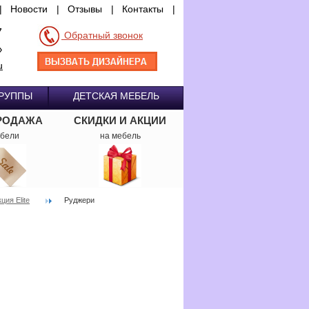
|
Новости
|
Отзывы
|
Контакты
|
7
Обратный звонок
»
u
ГРУППЫ
ДЕТСКАЯ МЕБЕЛЬ
РОДАЖА
СКИДКИ И АКЦИИ
бели
на мебель
ция Elite
Руджери